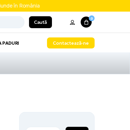
riunde în România
0
Caută
A PADURI
Contactează-ne
Cauta