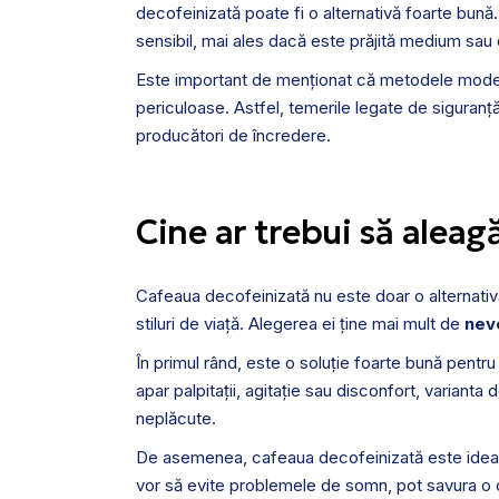
decofeinizată poate fi o alternativă foarte bu
sensibil, mai ales dacă este prăjită medium sau 
Este important de menționat că metodele modern
periculoase. Astfel, temerile legate de siguranță
producători de încredere.
Cine ar trebui să aleag
Cafeaua decofeinizată nu este doar o alternativă
stiluri de viață. Alegerea ei ține mai mult de
nev
În primul rând, este o soluție foarte bună pentr
apar palpitații, agitație sau disconfort, varianta
neplăcute.
De asemenea, cafeaua decofeinizată este idea
vor să evite problemele de somn, pot savura o ce