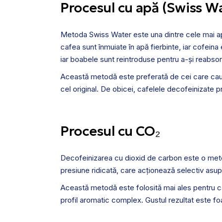
Procesul cu apă (Swiss W
Metoda Swiss Water este una dintre cele mai a
cafea sunt înmuiate în apă fierbinte, iar cofeina 
iar boabele sunt reintroduse pentru a-și reabso
Această metodă este preferată de cei care caut
cel original. De obicei, cafelele decofeinizate p
Procesul cu CO₂
Decofeinizarea cu dioxid de carbon este o met
presiune ridicată, care acționează selectiv asu
Această metodă este folosită mai ales pentru ca
profil aromatic complex. Gustul rezultat este foa