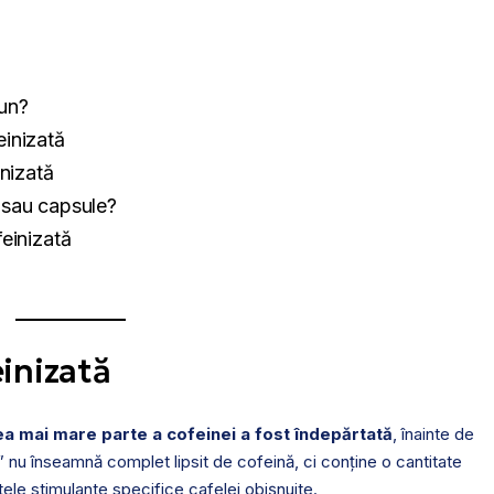
bun?
inizată
inizată
 sau capsule?
einizată
inizată
ea mai mare parte a cofeinei a fost îndepărtată
, înainte de
” nu înseamnă complet lipsit de cofeină, ci conține o cantitate
ele stimulante specifice cafelei obișnuite.