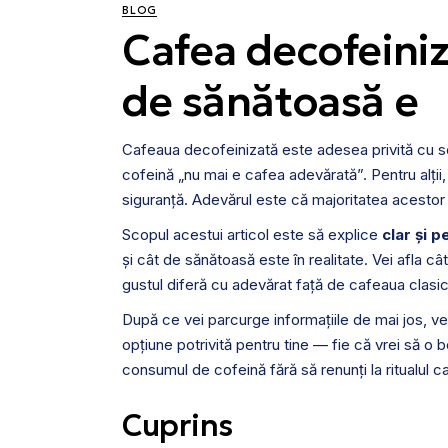
BLOG
Cafea decofeiniz
de sănătoasă e
Cafeaua decofeinizată este adesea privită cu sce
cofeină „nu mai e cafea adevărată”. Pentru alții
siguranță. Adevărul este că majoritatea acestor 
Scopul acestui articol este să explice
clar și p
și cât de sănătoasă este în realitate. Vei afla
gustul diferă cu adevărat față de cafeaua clasic
După ce vei parcurge informațiile de mai jos, 
opțiune potrivită pentru tine — fie că vrei să o b
consumul de cofeină fără să renunți la ritualul ca
Cuprins