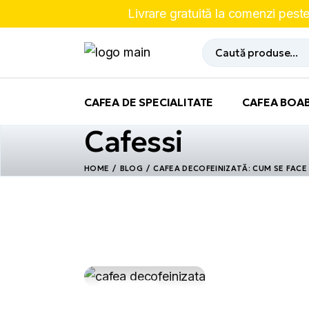
Skip
Livrare gratuită la comenzi pes
to
the
content
Cauta
CAFEA DE SPECIALITATE
CAFEA BOA
Cafessi
HOME
BLOG
CAFEA DECOFEINIZATĂ: CUM SE FACE
26.12.2025