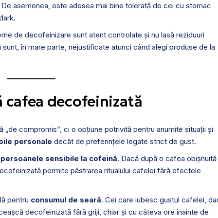
nă. De asemenea, este adesea mai bine tolerată de cei cu stomac
dark.
e de decofeinizare sunt atent controlate și nu lasă reziduuri
 sunt, în mare parte, nejustificate atunci când alegi produse de la
ă cafea decofeinizată
 „de compromis”, ci o opțiune potrivită pentru anumite situații și
oile personale
decât de preferințele legate strict de gust.
u
persoanele sensibile la cofeină
. Dacă după o cafea obișnuită
 decofeinizată permite păstrarea ritualului cafelei fără efectele
lă pentru
consumul de seară
. Cei care iubesc gustul cafelei, da
așcă decofeinizată fără griji, chiar și cu câteva ore înainte de