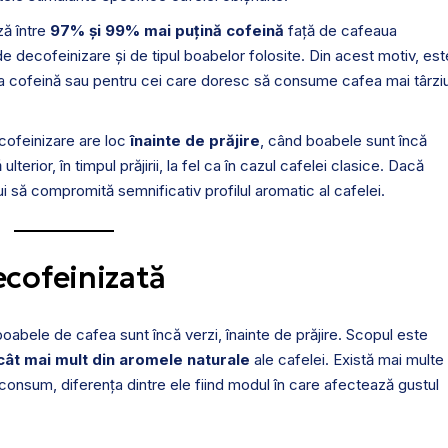
ză între
97% și 99% mai puțină cofeină
față de cafeaua
decofeinizare și de tipul boabelor folosite. Din acest motiv, est
 la cofeină sau pentru cei care doresc să consume cafea mai târzi
cofeinizare are loc
înainte de prăjire
, când boabele sunt încă
lterior, în timpul prăjirii, la fel ca în cazul cafelei clasice. Dacă
i să compromită semnificativ profilul aromatic al cafelei.
ecofeinizată
oabele de cafea sunt încă verzi, înainte de prăjire. Scopul este
 cât mai mult din aromele naturale
ale cafelei. Există mai multe
consum, diferența dintre ele fiind modul în care afectează gustul