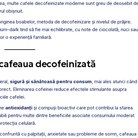
 aceea, multe cafele decofeinizate moderne sunt greu de deosebit d
ul obișnuit.
 originea boabelor, metoda de decofeinizare și nivelul de prăjire.
m–dark tind să fie mai echilibrate, cu note de ciocolată, nuci sau
or o experiență familiară.
cafeaua decofeinizată
eral,
sigură și sănătoasă pentru consum
, mai ales atunci când
corect. Eliminarea cofeinei reduce efectele stimulante asupra
iile cafelei.
ine
antioxidanți
și compuși bioactivi care pot contribui la starea
ili pentru multe dintre beneficiile asociate consumului moderat
rotecția celulară.
 confruntă cu palpitații, anxietate sau probleme de somn, cafeaua