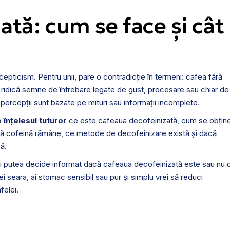
ată: cum se face și cât
pticism. Pentru unii, pare o contradicție în termeni: cafea fără
, ridică semne de întrebare legate de gust, procesare sau chiar de
percepții sunt bazate pe mituri sau informații incomplete.
e înțelesul tuturor
ce este cafeaua decofeinizată, cum se obțin
 câtă cofeină rămâne, ce metode de decofeinizare există și dacă
ă.
vei putea decide informat dacă cafeaua decofeinizată este sau nu 
ei seara, ai stomac sensibil sau pur și simplu vrei să reduci
felei.