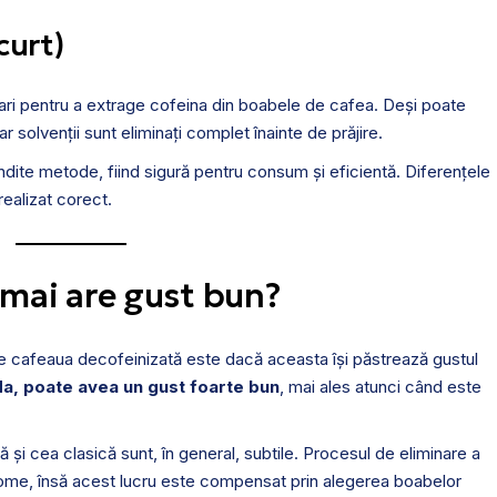
curt)
ari pentru a extrage cofeina din boabele de cafea. Deși poate
iar solvenții sunt eliminați complet înainte de prăjire.
ndite metode, fiind sigură pentru consum și eficientă. Diferențele
ealizat corect.
 mai are gust bun?
de cafeaua decofeinizată este dacă aceasta își păstrează gustul
da, poate avea un gust foarte bun
, mai ales atunci când este
 și cea clasică sunt, în general, subtile. Procesul de eliminare a
rome, însă acest lucru este compensat prin alegerea boabelor