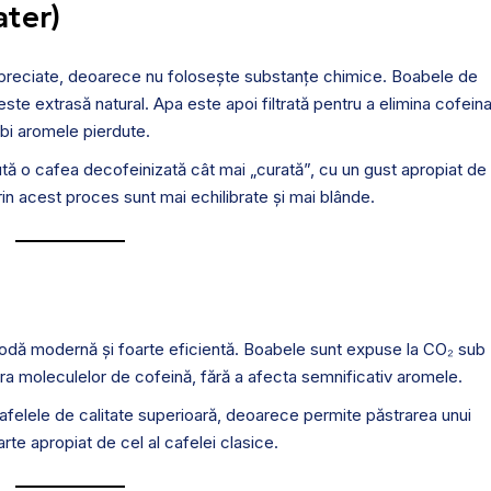
ater)
preciate, deoarece nu folosește substanțe chimice. Boabele de
este extrasă natural. Apa este apoi filtrată pentru a elimina cofeina
rbi aromele pierdute.
ă o cafea decofeinizată cât mai „curată”, cu un gust apropiat de
rin acest proces sunt mai echilibrate și mai blânde.
odă modernă și foarte eficientă. Boabele sunt expuse la CO₂ sub
pra moleculelor de cofeină, fără a afecta semnificativ aromele.
felele de calitate superioară, deoarece permite păstrarea unui
rte apropiat de cel al cafelei clasice.