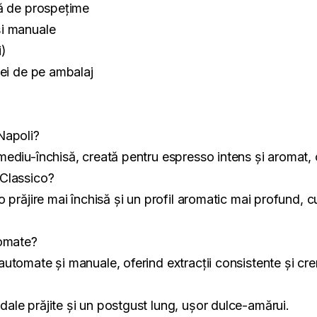
vă de prospețime
și manuale
i)
iei de pe ambalaj
Napoli?
ediu-închisă, creată pentru espresso intens și aromat, 
 Classico?
 prăjire mai închisă și un profil aromatic mai profund, c
tomate?
automate și manuale, oferind extracții consistente și c
ale prăjite și un postgust lung, ușor dulce-amărui.