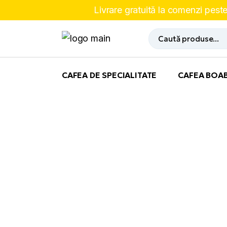
Skip
Livrare gratuită la comenzi pes
to
the
content
Cauta
CAFEA DE SPECIALITATE
CAFEA BOA