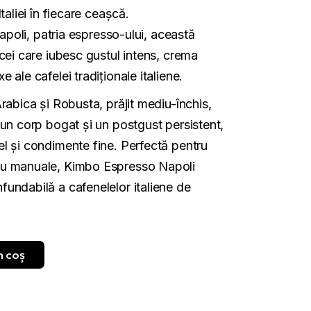
taliei în fiecare ceașcă.
Napoli, patria espresso-ului, această
cei care iubesc gustul intens, crema
ale cafelei tradiționale italiene.
rabica și Robusta, prăjit mediu-închis,
un corp bogat și un postgust persistent,
l și condimente fine. Perfectă pentru
u manuale, Kimbo Espresso Napoli
undabilă a cafenelelor italiene de
n coș
presso Napoli 1000gr quantity