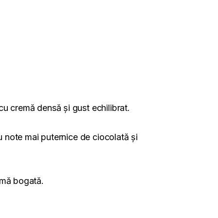
cu cremă densă și gust echilibrat.
u note mai puternice de ciocolată și
remă bogată.