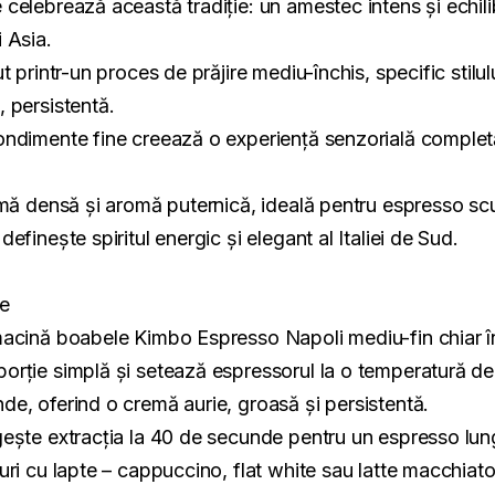
elebrează această tradiție: un amestec intens și echilibra
 Asia.
t printr-un proces de prăjire mediu-închis, specific stilu
 persistentă.
ndimente fine creează o experiență senzorială completă, 
emă densă și aromă puternică, ideală pentru espresso scu
finește spiritul energic și elegant al Italiei de Sud.
re
macină boabele Kimbo Espresso Napoli mediu-fin chiar î
orție simplă și setează espressorul la o temperatură de
e, oferind o cremă aurie, groasă și persistentă.
gește extracția la 40 de secunde pentru un espresso lun
ri cu lapte – cappuccino, flat white sau latte macchiato