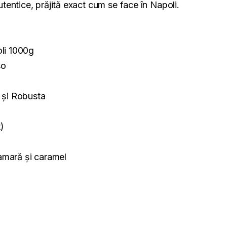
autentice, prăjită exact cum se face în Napoli.
li 1000g
so
 și Robusta
)
amară și caramel