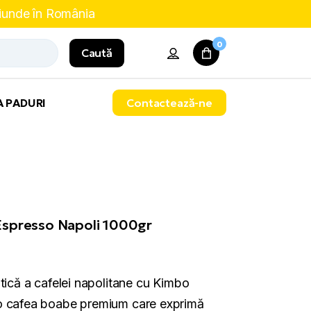
riunde în România
0
Caută
A PADURI
Contactează-ne
spresso Napoli 1000gr
tică a cafelei napolitane cu Kimbo
o cafea boabe premium care exprimă