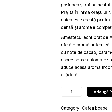
pasiunea și rafinamentul I
Prăjită în inima orașului 
cafea este creată pentru 
densă și aromele complexe 
Amestecul echilibrat de A
oferă o aromă puternică, 
cu note de cacao, carame
espressoare automate sa
aduce acasă aroma inconf
altădată.
Adaugă î
Cafea boabe Kimbo Es
Category:
Cafea boabe