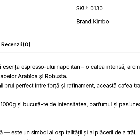
SKU:
0130
Brand:
Kimbo
Recenzii (0)
sența espresso-ului napolitan – o cafea intensă, aromată
boabelor Arabica și Robusta.
librul perfect între forță și rafinament, această cafea t
g și bucură-te de intensitatea, parfumul și pasiunea u
 este un simbol al ospitalității și al plăcerii de a trăi.