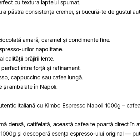
rfect cu textura laptelui spumat.
u a păstra consistența cremei, și bucură-te de gustul aut
iocolată amară, caramel și condimente fine.
spresso-urilor napolitane.
calității prăjirii lente.
 perfect între forță și rafinament.
resso, cappuccino sau cafea lungă.
te și ambalate în Napoli.
autentic italiană cu Kimbo Espresso Napoli 1000g – cafea
mă densă, catifelată, această cafea te poartă direct în at
g și descoperă esența espresso-ului original — puterni