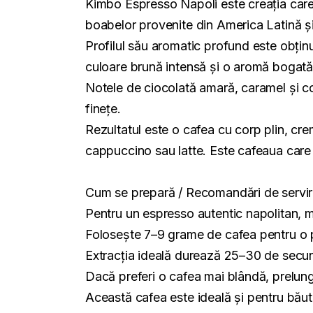
Kimbo Espresso Napoli este creația care c
boabelor provenite din America Latină și
Profilul său aromatic profund este obținu
culoare brună intensă și o aromă bogată,
Notele de ciocolată amară, caramel și co
finețe.
Rezultatul este o cafea cu corp plin, cr
cappuccino sau latte. Este cafeaua care de
Cum se prepară / Recomandări de servi
Pentru un espresso autentic napolitan, 
Folosește 7–9 grame de cafea pentru o p
Extracția ideală durează 25–30 de secund
Dacă preferi o cafea mai blândă, prelun
Această cafea este ideală și pentru băutu